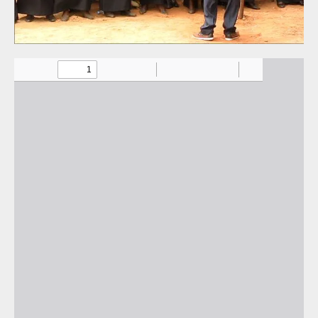
la
vidéo