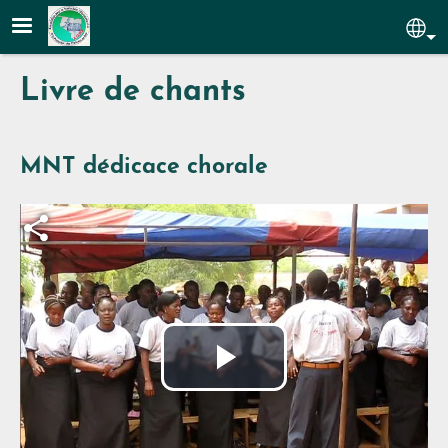
Aller au contenu principal
Sel
Livre de chants
MNT dédicace chorale
Fichier vidéo
Lire