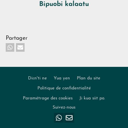
vidéo
Bipuobi kalaatu
Partager
Diɛn'ti ne
Yua yen
Plan du site
Politique de confidentialité
Footer
Paramétrage des cookies
Ji kua siit po.
Suivez-nous