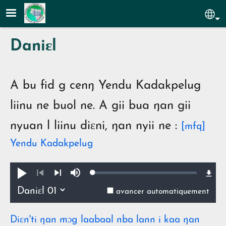
Aller au contenu principal
Sel
Daniɛl
A bu fid g cenŋ Yendu Kadakpelug
liinu ne buol ne. A gii bua ŋan gii
nyuan l liinu diɛni, ŋan nyii ne :
[mfq]
Yendu Kadakpelug
Loaded
:
Pua
Lan
0.36%
ŋmin
Précédent
Suivant
avancer automatiquement
Diɛn'ti ŋan mɔg laabaal nba lann i kaa ŋan