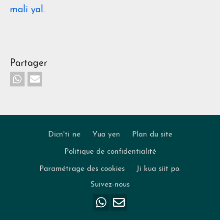
mali yal.
Partager
Diɛn'ti ne
Yua yen
Plan du site
Politique de confidentialité
Footer
Paramétrage des cookies
Ji kua siit po.
Suivez-nous