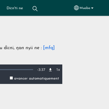
Diɛn'ti ne
Muaba
Select your lang
 diɛni, ŋan nyii ne :
[mfq]
Remaining
-
3:37
1x
Vitesse
de
lecture
avancer automatiquement
Time