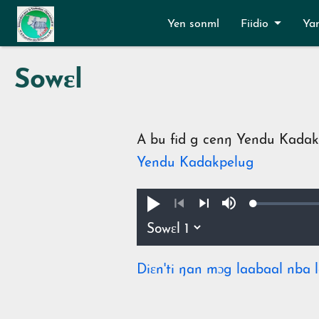
Aller au contenu principal
Yen sonml
Fiidio
Ya
Sowɛl
A bu fid g cenŋ Yendu Kadakpe
Yendu Kadakpelug
Loaded
:
Pua
Lan
0.46%
ŋmin
Précédent
Suivant
Diɛn'ti ŋan mɔg laabaal nba l