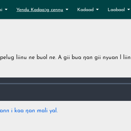
ni
Yendu Kadaaɔg cenŋu
Kadaad
Laabaal
lug liinu ne buol ne. A gii bua ŋan gii nyuan l liinu
ann i kaa ŋan mali yal.