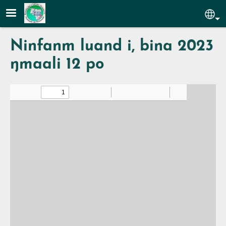
Aller au contenu principal
Sel
Ninfanm luand i, bina 2023
ŋmaali 12 po