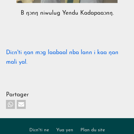
n.
B ŋɔnŋ niwulug Yendu Kadapaaɔnŋ.
B
Diɛn'ti ŋan mɔg laabaal nba lann i kaa ŋan
mali yal.
Partager
Diɛn'ti ne
Yua yen
Plan du site