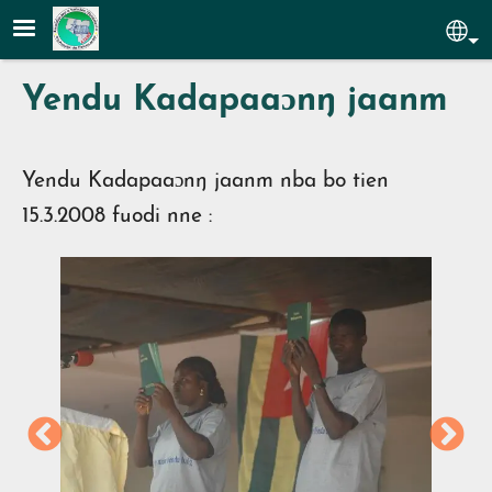
Aller au contenu principal
Sel
Yendu Kadapaaɔnŋ jaanm
Yendu Kadapaaɔnŋ jaanm nba bo tien
15.3.2008 fuodi nne :