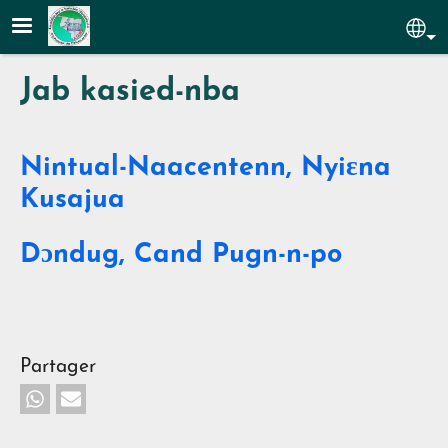
Aller au contenu principal
Sel
Jab kasied-nba
Nintual-Naacentenn, Nyiɛna
Kusajua
Dɔndug, Cand Pugn-n-po
Partager