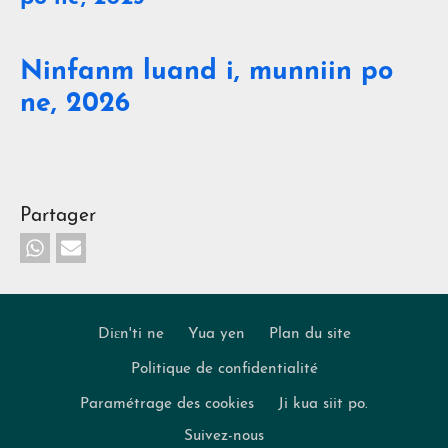
Ninfanm luand i, munniin po
ne, 2026
Partager
Diɛn'ti ne
Yua yen
Plan du site
Politique de confidentialité
Footer
Paramétrage des cookies
Ji kua siit po.
Suivez-nous