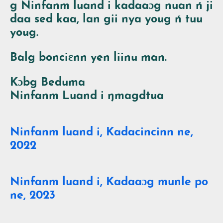
g
Ninfanm luand i
kadaaɔg nuan ń ji
daa sed kaa, lan gii nya youg ń tuu
youg.
Balg bonciɛnn yen liinu man.
Kɔbg Beduma
Ninfanm Luand i
ŋmagdtua
Ninfanm luand i, Kadacincinn ne,
2022
Ninfanm luand i, Kadaaɔg munle po
ne, 2023