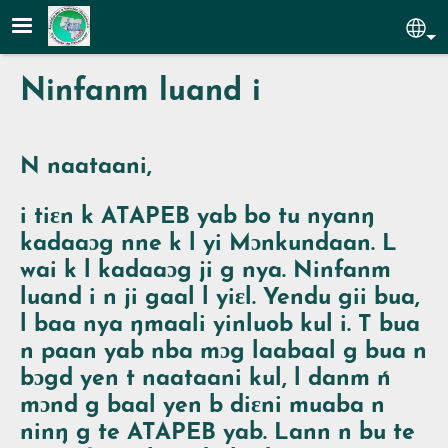
Aller au contenu principal
Sel
Ninfanm luand i
N naataani,
i tiɛn k ATAPEB yab bo tu nyanŋ
kadaaɔg nne k l yi
Mɔnkundaan
. L
wai k l kadaaɔg ji g nya.
Ninfanm
luand i
n ji gaal l yiɛl. Yendu gii bua,
l baa nya ŋmaali yinluob kul i. T bua
n paan yab nba mɔg laabaal g bua n
bɔgd yen t naataani kul, l danm ń
mɔnd g baal yen b diɛni muaba n
ninŋ g te ATAPEB yab. Lann n bu te