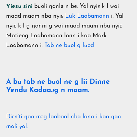
Yiesu sini
buoli ŋanle n be. Yal nyiɛ k l wai
maad maam nba nyiɛ
Luk Laabamann
i. Yal
nyiɛ k l g ŋanm g wai maad maam nba nyiɛ
Matieog Laabamann lann i kaa Mark
Laabamann i.
Tab ne buol g luod
A bu tab ne buol ne g lii Dinne
Yendu Kadaaɔg n maam.
Diɛn'ti ŋan mɔg laabaal nba lann i kaa ŋan
mali yal.