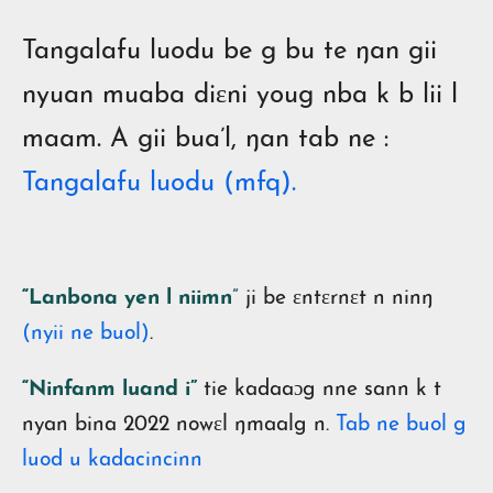
Tangalafu luodu be g bu te ŋan gii
nyuan muaba diɛni youg nba k b lii l
maam. A gii bua’l, ŋan tab ne
:
Tangalafu luodu (mfq).
“Lanbona yen l niimn
”
ji be ɛntɛrnɛt n ninŋ
(nyii ne buol)
.
“Ninfanm luand i”
tie kadaaɔg nne sann k t
nyan bina 2022 nowɛl ŋmaalg n.
Tab ne buol g
luod u kadacincinn