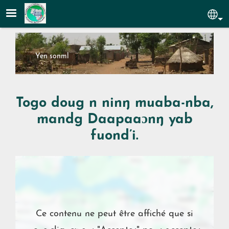
Aller au contenu principal
Sel
Yen sonml
Togo doug n ninŋ muaba-nba,
mandg Daapaaɔnŋ yab
fuond’i.
Emplacement
Ce contenu ne peut être affiché que si