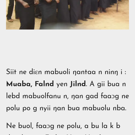
la
vidéo
Siit ne diɛn mabuoli ŋantaa n ninŋ i :
Muaba, Falnd
yen
Jilnd
. A gii bua n
lebd mabuolfanu n, ŋan gad faaɔg ne
polu po g nyii ŋan bua mabuolu nba.
Ne buol, faaɔg ne polu, a bu la k b