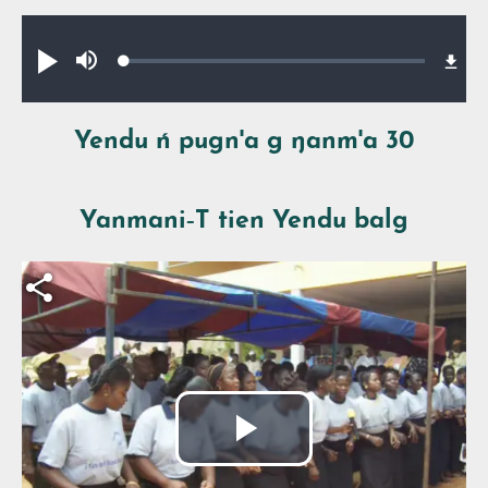
Audio file
Loaded
:
Pua
Lan
0.64%
ŋmin
Yendu ń pugn'a g ŋanm'a 30
Yanmani‑T tien Yendu balg
Fichier vidéo
Lire