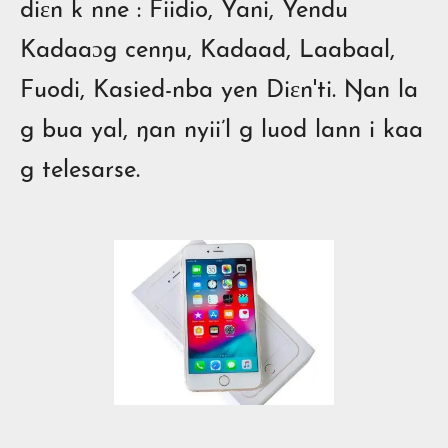
diɛn k nne : Fiidio, Yani, Yendu
Kadaaɔg cenŋu, Kadaad, Laabaal,
Fuodi, Kasied-nba yen Diɛn'ti. Ŋan
la
g
bua yal, ŋan nyii
’l
g luod lann i kaa
g telesarse.